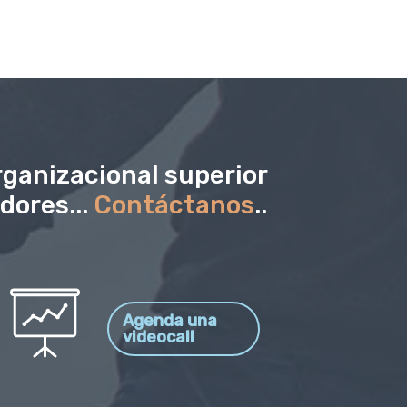
ganizacional superior
dores...
Contáctanos
..
Agenda una
videocall